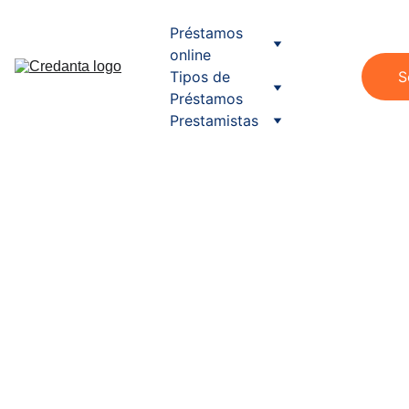
Préstamos 
online
Tipos de 
S
Préstamos
Prestamistas
PRESTAMO ONLINE
11/4/2025
4 min read