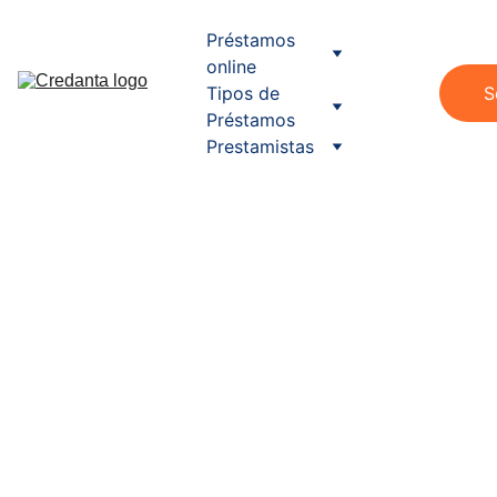
Préstamos 
online
Tipos de 
S
Préstamos
Prestamistas