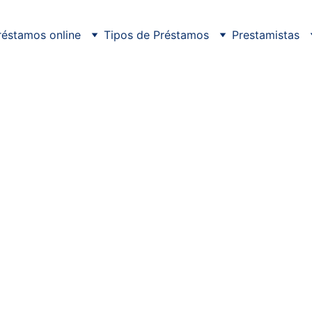
réstamos online
Tipos de Préstamos
Prestamistas
7/15/2025
6 min read